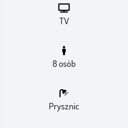
TV
8 osób
Prysznic