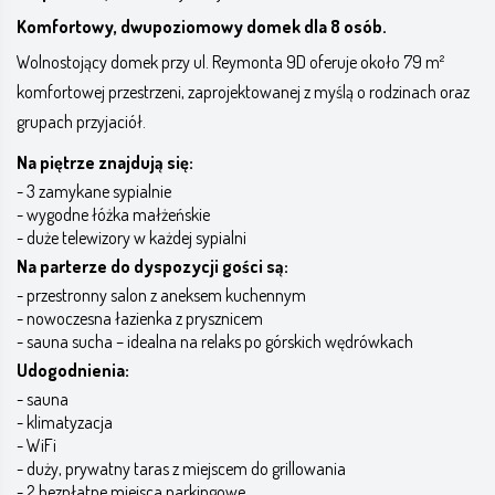
Komfortowy, dwupoziomowy domek dla 8 osób.
Wolnostojący domek przy ul. Reymonta 9D oferuje około 79 m²
komfortowej przestrzeni, zaprojektowanej z myślą o rodzinach oraz
grupach przyjaciół.
Na piętrze znajdują się:
- 3 zamykane sypialnie
- wygodne łóżka małżeńskie
- duże telewizory w każdej sypialni
Na parterze do dyspozycji gości są:
- przestronny salon z aneksem kuchennym
- nowoczesna łazienka z prysznicem
- sauna sucha – idealna na relaks po górskich wędrówkach
Udogodnienia:
- sauna
- klimatyzacja
- WiFi
- duży, prywatny taras z miejscem do grillowania
- 2 bezpłatne miejsca parkingowe